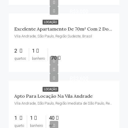
R$3,000
LOCAÇÃO
Excelente Apartamento De 70m² Com 2 Dormitórios Na Vila Andrade – Condomínio Incluso
Vila Andrade, São Paulo, Região Sudeste, Brasil
2
1
70
quartos
banheiro
R$2,600
LOCAÇÃO
Apto Para Locação Na Vila Andrade
Vila Andrade, São Paulo, Região Imediata de São Paulo, Região Metropolitana de São Paulo, São Paulo, Região Sudeste, Brasil
1
1
40
quarto
banheiro
m²