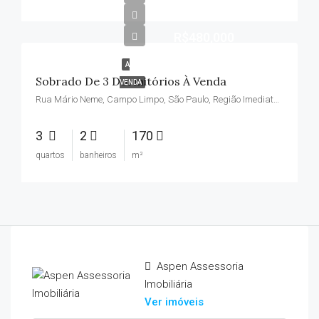
R$480,000
A
Sobrado De 3 Dormitórios À Venda
VENDA
Rua Mário Neme, Campo Limpo, São Paulo, Região Imediata de São Paulo, Região Metropolitana de São Paulo, Região Geográfica Intermediária de São Paulo, São Paulo, Região Sudeste, 06765-165, Brasil
3
2
170
quartos
banheiros
m²
Aspen Assessoria
Imobiliária
Ver imóveis