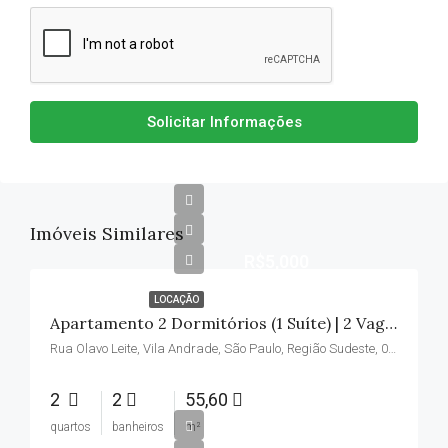
Solicitar Informações
Imóveis Similares
R$5,000
LOCAÇÃO
Apartamento 2 Dormitórios (1 Suíte) | 2 Vagas | Vila Andrade | Condomínio Incluso – R$ 5.000
Rua Olavo Leite, Vila Andrade, São Paulo, Região Sudeste, 05718-300, Brasil
2
2
55,60
quartos
banheiros
m²