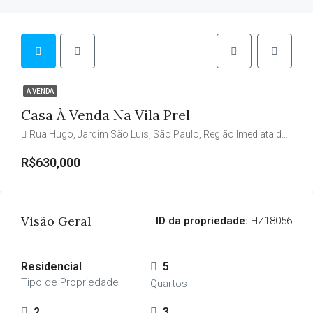
A VENDA
Casa À Venda Na Vila Prel
Rua Hugo, Jardim São Luís, São Paulo, Região Imediata de São Paulo, Região Metropolitana de São Paulo, Região Geográfica Intermediária de São Paulo, São Paulo, Região Sudeste, 05780-390, Brasil
R$630,000
Visão Geral
ID da propriedade:
HZ18056
Residencial
5
Tipo de Propriedade
Quartos
2
3