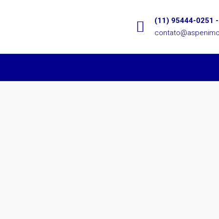
(11) 95444-0251 -
contato@aspenimob