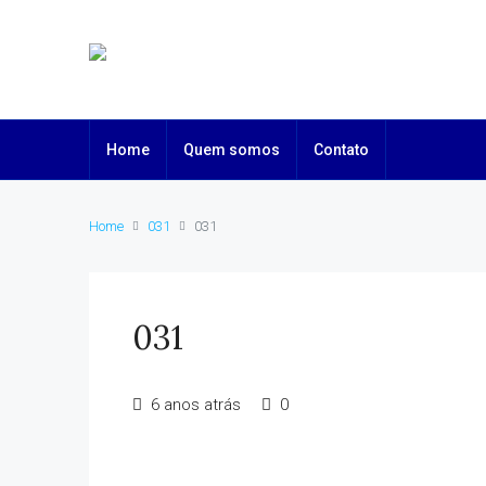
Home
Quem somos
Contato
Home
031
031
031
6 anos atrás
0