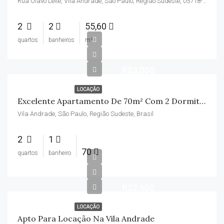
Rua Olavo Leite, Vila Andrade, São Paulo, Região Sudeste, 05718-300, Brasil
2
2
55,60
quartos
banheiros
m²
R$3,000
LOCAÇÃO
Excelente Apartamento De 70m² Com 2 Dormitórios Na Vila Andrade – Condomínio Incluso
Vila Andrade, São Paulo, Região Sudeste, Brasil
2
1
70
quartos
banheiro
R$2,600
LOCAÇÃO
Apto Para Locação Na Vila Andrade