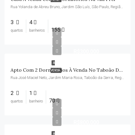
Rua Yolanda de Abreu Bruno, Jardim São Luís, São Paulo, Região Imediata de São Paulo, Região Metropolitana de São Paulo, Região Geográfica Intermediária de São Paulo, São Paulo, Região Sudeste, 05780-390, Brasil
3
4
155
quartos
banheiros
R$300,000
A
Apto Com 2 Dormitórios À Venda No Taboão Da Serra.
VENDA
Rua José Maciel Neto, Jardim Maria Rosa, Taboão da Serra, Região Imediata de São Paulo, Região Metropolitana de São Paulo, Região Geográfica Intermediária de São Paulo, São Paulo, Região Sudeste, 06763-015, Brasil
2
1
70
quartos
banheiro
R$800,000
A