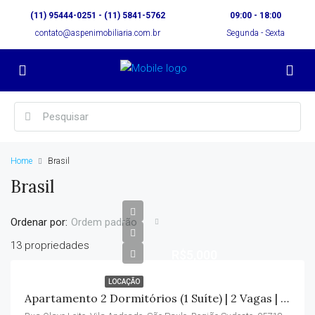
(11) 95444-0251 - (11) 5841-5762
09:00 - 18:00
contato@aspenimobiliaria.com.br
Segunda - Sexta
Home
Brasil
Brasil
Ordenar por:
Ordem padrão
13 propriedades
R$5,000
LOCAÇÃO
Apartamento 2 Dormitórios (1 Suíte) | 2 Vagas | Vila Andrade | Condomínio Incluso – R$ 5.000