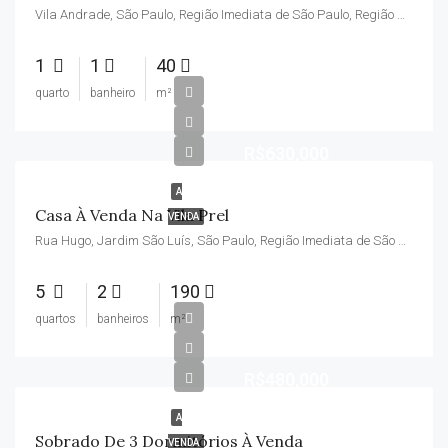
Vila Andrade, São Paulo, Região Imediata de São Paulo, Região Metropolitana de São Paulo, São Paulo, Região Sudeste, Brasil
1
1
40
quarto
banheiro
m²
R$630,000
A
Casa À Venda Na Vila Prel
VENDA
Rua Hugo, Jardim São Luís, São Paulo, Região Imediata de São Paulo, Região Metropolitana de São Paulo, Região Geográfica Intermediária de São Paulo, São Paulo, Região Sudeste, 05780-390, Brasil
5
2
190
quartos
banheiros
m²
R$480,000
A
Sobrado De 3 Dormitórios À Venda
VENDA