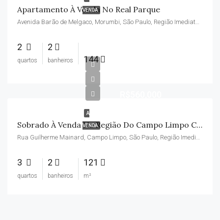
Apartamento À Venda No Real Parque
VENDA
Avenida Barão de Melgaco, Morumbi, São Paulo, Região Imediata de São Paulo, Região Metropolitana de São Paulo, Região Geográfica Intermediária de São Paulo, São Paulo, Região Sudeste, 05685-010, Brasil
2
2
144
quartos
banheiros
R$560,000
A
Sobrado À Venda Na Região Do Campo Limpo Com 3 Dormitórios
VENDA
Rua Guilherme Mainard, Campo Limpo, São Paulo, Região Imediata de São Paulo, Região Metropolitana de São Paulo, Região Geográfica Intermediária de São Paulo, São Paulo, Região Sudeste, 05757-200, Brasil
3
2
121
quartos
banheiros
m²